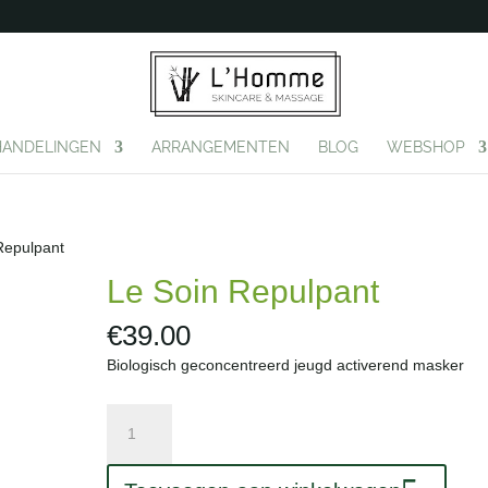
HANDELINGEN
ARRANGEMENTEN
BLOG
WEBSHOP
Repulpant
Le Soin Repulpant
€
39.00
Biologisch geconcentreerd jeugd activerend masker
Le
Soin
Repulpant