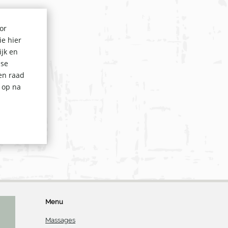
or
ie hier
ijk en
ise
en raad
r op na
Menu
Massages